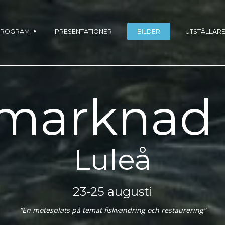
PROGRAM
PRESENTATIONER
BILDER
UTSTÄLLAR
kmarknad 
Luleå
23-25 augusti
“En mötesplats på temat fiskvandring och restaurering”