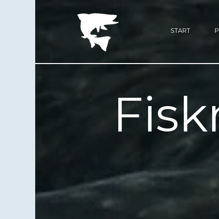
START
Fis