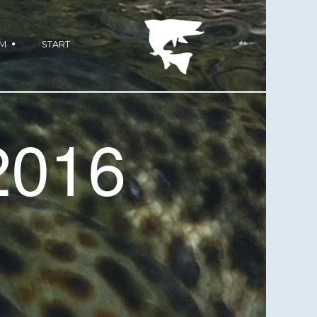
M
START
2016