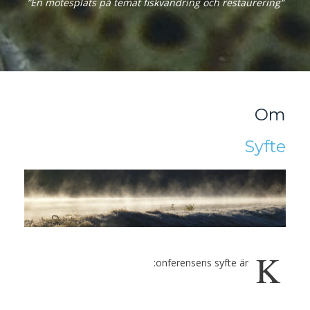
“En mötesplats på temat fiskvandring och restaurering”
Om
Syfte
K
onferensens syfte är: