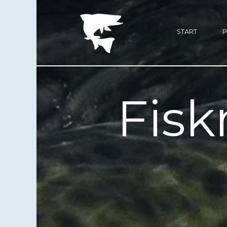
START
Fis